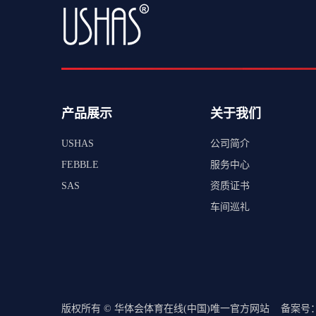
产品展示
关于我们
USHAS
公司简介
FEBBLE
服务中心
SAS
资质证书
车间巡礼
版权所有 © 华体会体育在线(中国)唯一官方网站 备案号