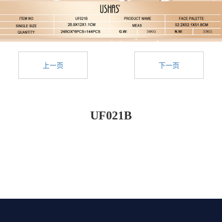
上一页
下一页
UF021B