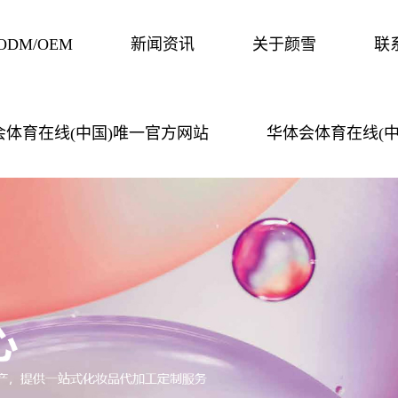
ODM/OEM
新闻资讯
关于颜雪
联
官方网站
会体育在线(中国)唯一官方网站
华体会体育在线(