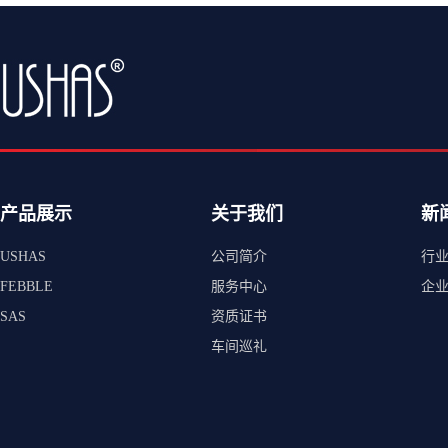
产品展示
关于我们
新
USHAS
公司简介
行
FEBBLE
服务中心
企
SAS
资质证书
车间巡礼