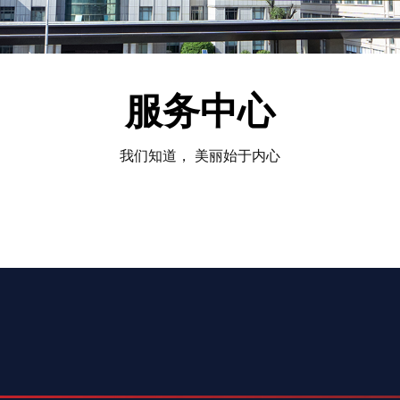
服务中心
我们知道， 美丽始于内心