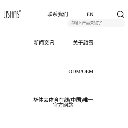
联系我们
EN
华体会体育在线(中国)唯一
新闻资讯
关于颜雪
官方网站
ODM/OEM
华体会体育在线(中国)唯一
官方网站
唇部