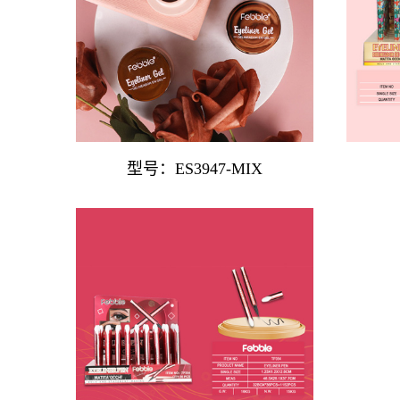
型号：ES3947-MIX