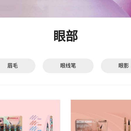
眼部
眉毛
眼线笔
眼影