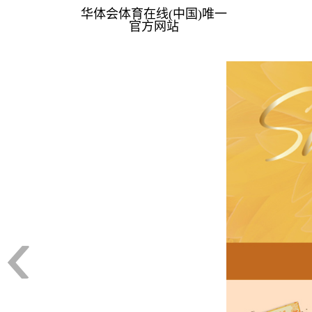
华体会体育在线(中国)唯一
官方网站