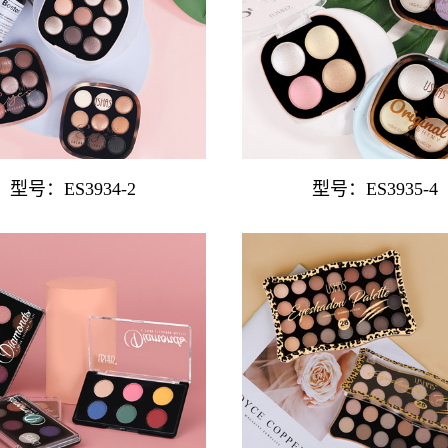
型号：ES3934-2
型号：ES3935-4