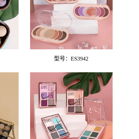
型号：ES3942