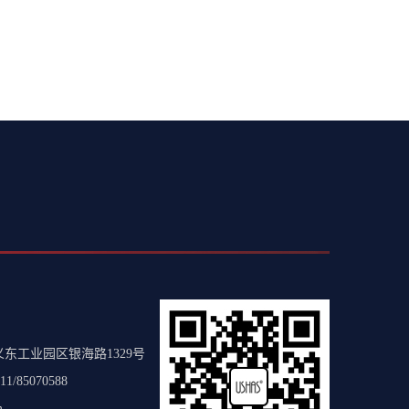
东工业园区银海路1329号
1/85070588
m