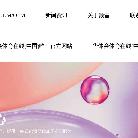
ODM/OEM
新闻资讯
关于颜雪
联
官方网站
会体育在线(中国)唯一官方网站
华体会体育在线(