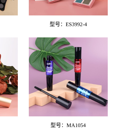
型号：ES3992-4
型号：MA1054